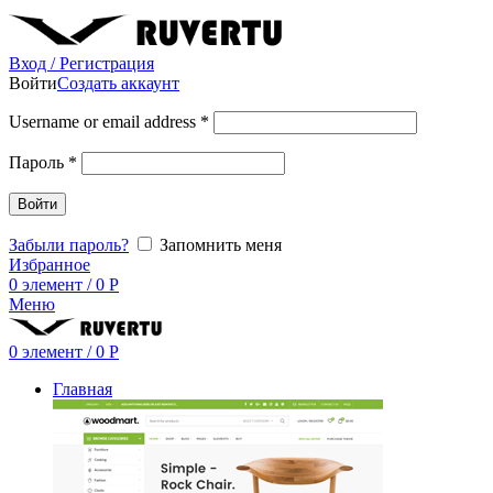
Вход / Регистрация
Войти
Создать аккаунт
Username or email address
*
Пароль
*
Войти
Забыли пароль?
Запомнить меня
Избранное
0
элемент
/
0
Р
Меню
0
элемент
/
0
Р
Главная