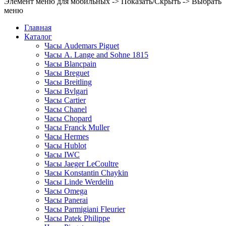
Элемент меню для мобильных -> Показать/Скрыть -> Выбрать
меню
Главная
Каталог
Часы Audemars Piguet
Часы A. Lange and Sohne 1815
Часы Blancpain
Часы Breguet
Часы Breitling
Часы Bvlgari
Часы Cartier
Часы Chanel
Часы Chopard
Часы Franck Muller
Часы Hermes
Часы Hublot
Часы IWC
Часы Jaeger LeCoultre
Часы Konstantin Chaykin
Часы Linde Werdelin
Часы Omega
Часы Panerai
Часы Parmigiani Fleurier
Часы Patek Philippe