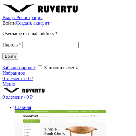
Вход / Регистрация
Войти
Создать аккаунт
Username or email address
*
Пароль
*
Войти
Забыли пароль?
Запомнить меня
Избранное
0
элемент
/
0
Р
Меню
0
элемент
/
0
Р
Главная