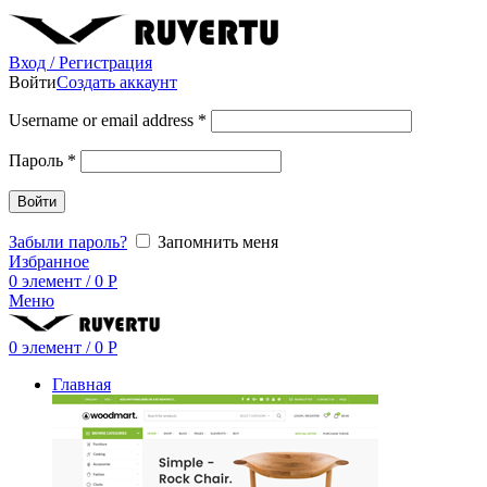
Вход / Регистрация
Войти
Создать аккаунт
Username or email address
*
Пароль
*
Войти
Забыли пароль?
Запомнить меня
Избранное
0
элемент
/
0
Р
Меню
0
элемент
/
0
Р
Главная