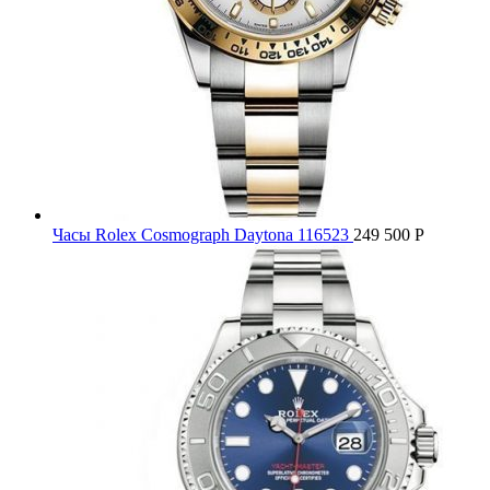
Часы Rolex Cosmograph Daytona 116523
249 500
Р