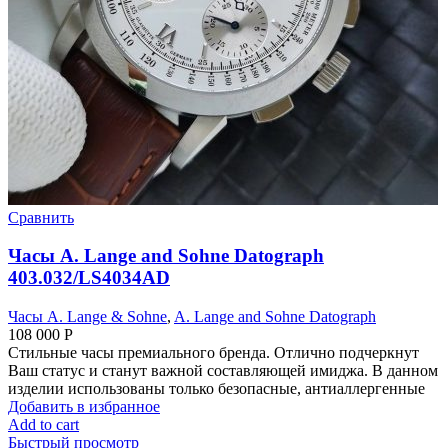
Сравнить
Часы A. Lange and Sohne Datograph
403.032/LS4034AD
Часы A. Lange & Sohne
,
A. Lange and Sohne Datograph
108 000
Р
Стильные часы премиального бренда. Отлично подчеркнут
Ваш статус и станут важной составляющей имиджа. В данном
изделии использованы только безопасные, антиаллергенные
Добавить в избранное
Add to cart
Быстрый просмотр