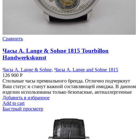
Сравнить
Часы A. Lange & Sohne 1815 Tourbillon
Handwerkskunst
Часы A. Lange & Sohne
,
Часы A. Lange and Sohne 1815
126 900
Р
Стильные часы премиального бренда. Отлично подчеркнут
Ваш статус и станут важной составляющей имиджа. В данном
изделии использованы только безопасные, антиаллергенные
Добавить в избранное
Add to cart
Быстрый просмотр