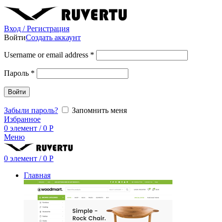
Вход / Регистрация
Войти
Создать аккаунт
Username or email address
*
Пароль
*
Войти
Забыли пароль?
Запомнить меня
Избранное
0
элемент
/
0
Р
Меню
0
элемент
/
0
Р
Главная