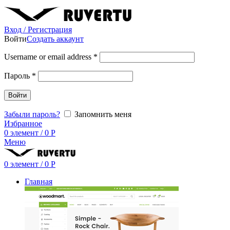
Вход / Регистрация
Войти
Создать аккаунт
Username or email address
*
Пароль
*
Войти
Забыли пароль?
Запомнить меня
Избранное
0
элемент
/
0
Р
Меню
0
элемент
/
0
Р
Главная